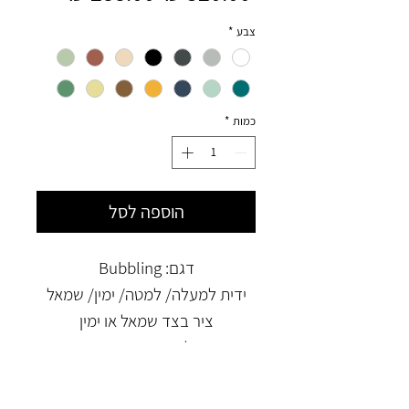
רגיל
מבצע
צבע
*
כמות
*
הוספה לסל
דגם: Bubbling
ידית למעלה/ למטה/ ימין/ שמאל
ציר בצד שמאל או ימין
תואם למסגרת רהיט איקאה
Besta 60x38 cm