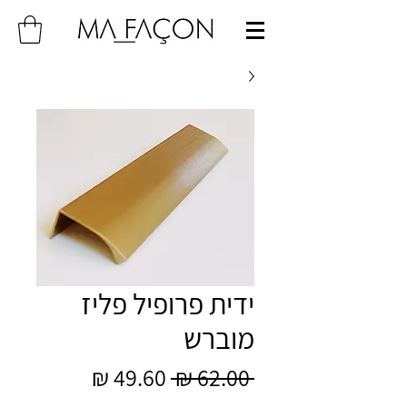
ידית פרופיל פליז
מוברש
מחיר
מחיר
 ‏62.00 ‏₪ 
רגיל
מבצע