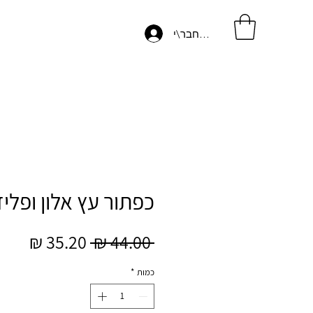
התחבר\י
כפתור עץ אלון ופליז
מחיר
מחיר
 ‏44.00 ‏₪ 
רגיל
מבצע
כמות
*