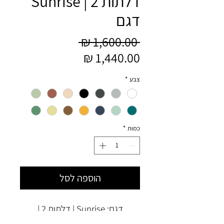
דלתות 2 | Sunrise
דגם
מחיר
 ‏1,600.00 ‏₪ 
מחיר
רגיל
מבצע
צבע
*
כמות
*
הוספה לסל
דגם: Sunrise | דלתות 2 |
תואם למסגרת רהיט איקאה