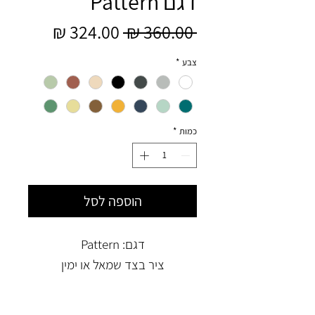
דגם Pattern
מחיר
מחיר
 ‏360.00 ‏₪ 
רגיל
מבצע
צבע
*
כמות
*
הוספה לסל
דגם: Pattern
ציר בצד שמאל או ימין
תואם למסגרת רהיט איקאה
Besta 60x38 cm