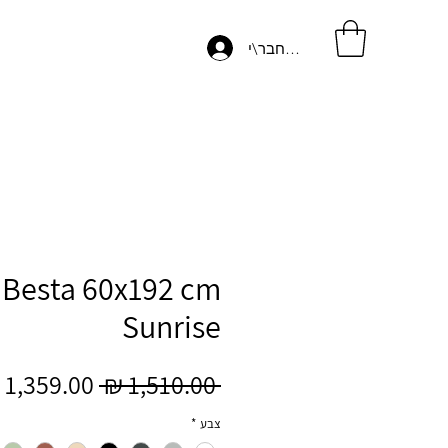
התחבר\י
m
Sunrise
מחיר
 ‏1,510.00 ‏₪ 
רגיל
צבע
*