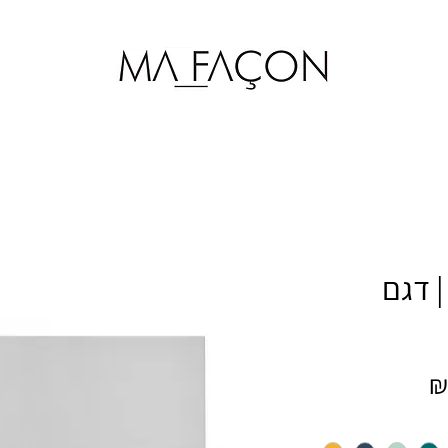
Besta 60x192 c | דגם
מחיר
מבצע