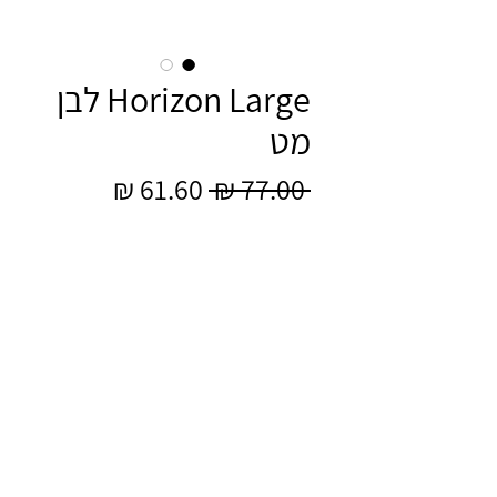
Horizon Large לבן
מט
מחיר
מחיר
 ‏77.00 ‏₪ 
רגיל
מבצע
כמות
*
הוספה לסל
64 mm
עיצוב ובניית אתר
וויקסר