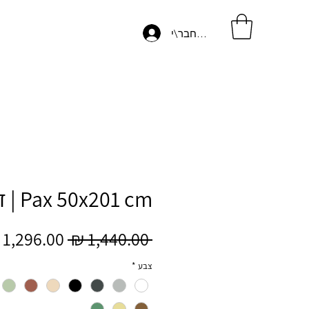
התחבר\י
Pax 50x201 cm | דגם Wood
מחיר
 ‏1,440.00 ‏₪ 
רגיל
צבע
*