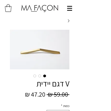
V דגם יידית
מחיר
מחיר
 ‏59.00 ‏₪ 
רגיל
מבצע
כמות
*