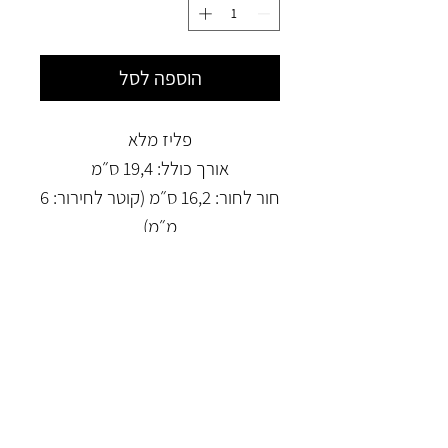
הוספה לסל
פליז מלא
אורך כולל: 19,4 ס״מ
חור לחור: 16,2 ס״מ (קוטר לחירור: 6
מ״מ)
עובי: 1,2 ס״מ
*ניתן לבקש מאיתנו לחורר מראש
את הדלתות להתקנת היידית
קישור לרכישת מסגרות רהיטים מותאמים
באתר איקאה
https://www.ikea.co.il/catalogue/Stor