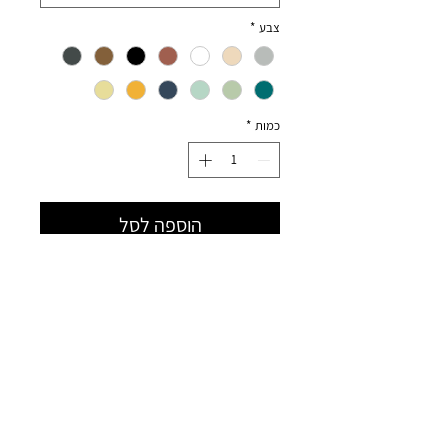
צבע
*
כמות
*
הוספה לסל
לוח עליון
תואם למסגרת רהיט איקאה Besta
קישור לרכישת מסגרות רהיטים מותאמים
באתר איקאה
https://www.ikea.co.il/catalogue/Stor