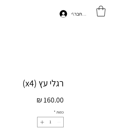
התחבר\י
רגלי עץ (x4)
מחיר
כמות
*