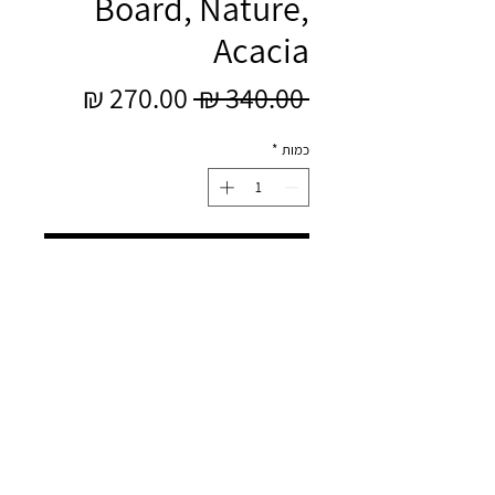
Board, Nature,
Acacia
מחיר
מחיר
 ‏340.00 ‏₪ 
רגיל
מבצע
כמות
*
הוספה לסל
מבית המותג הדני Bloomingville
קרש חיתוך מעץ שיטה
L1.5xH37xW25 cm
לאיסוף מהסטודיו ברמת השרון
עיצוב ובניית אתר
וויקסר