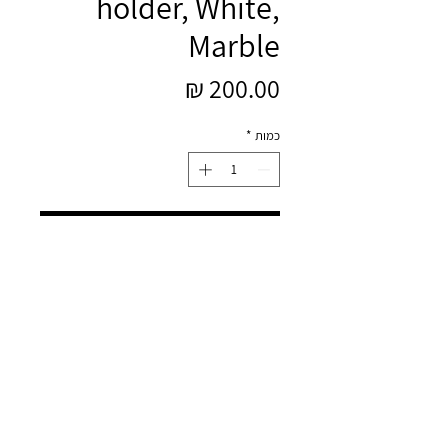
holder, White,
Marble
מחיר
כמות
*
הוספה לסל
מבית המותג הדני Bloomingville
פמוט משיש, 2 קנים
L14xH8xW8 cm
עיצוב ובניית אתר
וויקסר