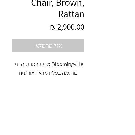
Chair, Brown,
Rattan
מחיר
אזל מהמלאי
Bloomingville מבית המותג הדני
כורסאה בעלת מראה אורגנית
מראטן קלוע בדוגמא ייחודית ועץ
טיק
L76xH77xW63 cm
* זמן אספקה ארוך מהרגיל, כ-6
שבועות